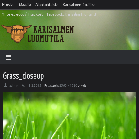
Etusivu
Maatila
Ajankohtaista
Karisalmen Kotiliha
Yhteystiedot / Tilaukset
Facebook: Karisalmi Highland
Grass_closeup
admin
13.2.2015
Full size is
2560 × 1920
pixels