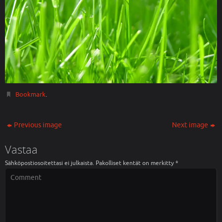
Bookmark
.
Previous image
Next image
Vastaa
Sähköpostiosoitettasi ei julkaista.
Pakolliset kentät on merkitty
*