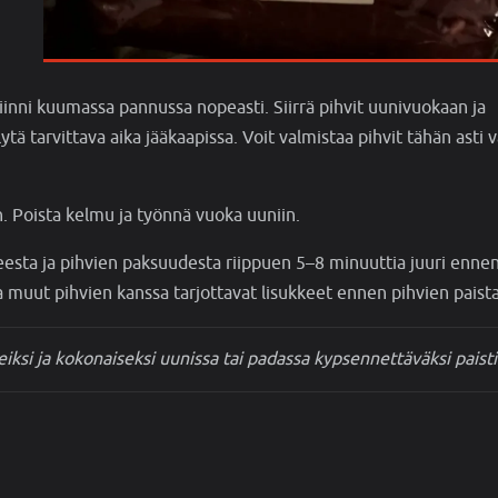
iinni kuumassa pannussa nopeasti. Siirrä pihvit uunivuokaan ja
ytä tarvittava aika jääkaapissa. Voit valmistaa pihvit tähän asti 
 Poista kelmu ja työnnä vuoka uuniin.
esta ja pihvien paksuudesta riippuen 5–8 minuuttia juuri enne
ista muut pihvien kanssa tarjottavat lisukkeet ennen pihvien paist
veiksi ja kokonaiseksi uunissa tai padassa kypsennettäväksi paisti