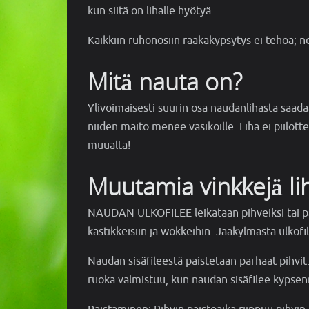
kun siitä on lihalle hyötyä.
Kaikkiin ruhonosiin raakakypsytys ei tehoa; n
Mitä nauta on?
Ylivoimaisesti suurin osa naudanlihasta saada
niiden maito menee vasikoille. Liha ei piilottel
muualta!
Muutamia vinkkejä lih
NAUDAN ULKOFILEE leikataan pihveiksi tai pai
kastikkeisiin ja wokkeihin. Jääkylmästä ulkofi
Naudan sisäfileestä paistetaan parhaat pihvit
ruoka valmistuu, kun naudan sisäfilee kypse