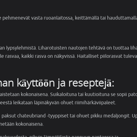
e pehmenevät vasta ruoanlaitossa, keittämällä tai hauduttamall
an lypsylehmistä. Liharotuisten nautojen tehtävä on tuottaa liha
e rasvaa, kaikki rasva on näkyvissä. Haitalliset piilorasvat tuleva
an käyttöön ja reseptejä:
stetaan kokonaisena. Suikaloituna tai kuutioituna se sopii pato
leestä leikataan läpinäkyvän ohuet riimihärkäviipaleet.
: paksut chateubriand -tyyppiset tai ohuet pikku medaljongit. U
nnetään kokonaisena.