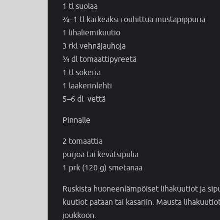
1 tl suolaa
¾–1 tl karkeaksi rouhittua mustapippuria
1 lihaliemikuutio
3 rkl vehnäjauhoja
¾ dl tomaattipyreetä
1 tl sokeria
1 laakerinlehti
5–6 dl vettä
Pinnalle
2 tomaattia
purjoa tai kevätsipulia
1 prk (120 g) smetanaa
Ruskista huoneenlämpöiset lihakuutiot ja sip
kuutiot pataan tai kasariin. Mausta lihakuutiot
joukkoon.