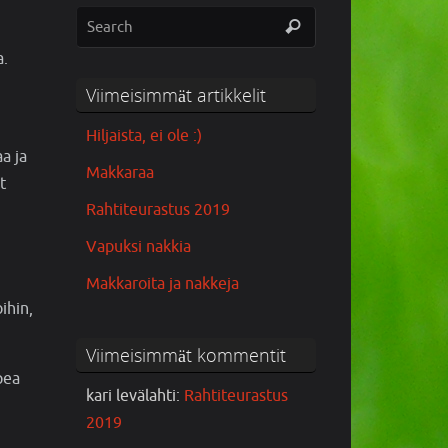
a.
Viimeisimmät artikkelit
Hiljaista, ei ole :)
a ja
Makkaraa
t
Rahtiteurastus 2019
Vapuksi nakkia
Makkaroita ja nakkeja
ihin,
Viimeisimmät kommentit
pea
kari levälahti
:
Rahtiteurastus
2019