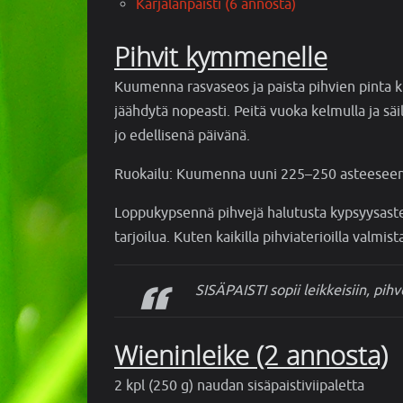
Karjalanpaisti (6 annosta)
Pihvit kymmenelle
Kuumenna rasvaseos ja paista pihvien pinta k
jäähdytä nopeasti. Peitä vuoka kelmulla ja säil
jo edellisenä päivänä.
Ruokailu: Kuumenna uuni 225–250 asteeseen.
Loppukypsennä pihvejä halutusta kypsyysaste
tarjoilua. Kuten kaikilla pihviaterioilla valm
SISÄPAISTI sopii leikkeisiin, pih
Wieninleike (2 annosta)
2 kpl (250 g) naudan sisäpaistiviipaletta