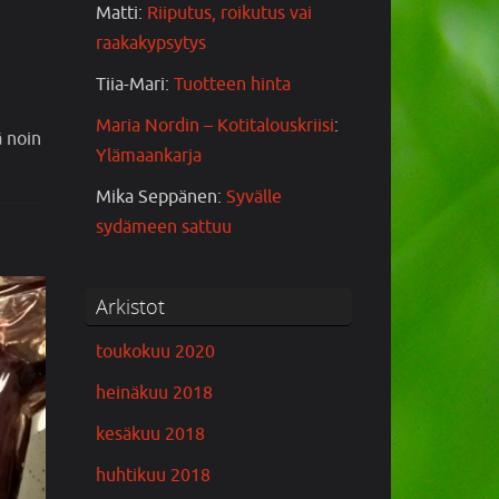
Matti
:
Riiputus, roikutus vai
raakakypsytys
Tiia-Mari
:
Tuotteen hinta
Maria Nordin – Kotitalouskriisi
:
ä noin
Ylämaankarja
Mika Seppänen
:
Syvälle
sydämeen sattuu
Arkistot
toukokuu 2020
heinäkuu 2018
kesäkuu 2018
huhtikuu 2018