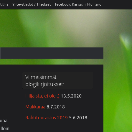
tiliha
Yhteystiedot / Tilaukset
Facebook: Karisalmi Highland
Viimeisimmät
blogikirjoitukset:
Hiljaista, ei ole :)
13.5.2020
Makkaraa
8.7.2018
Rahtiteurastus 2019
5.6.2018
tuna
lloin,