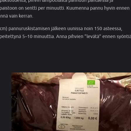
n paksuudesta, pihvin lämpötilasta pannuun pantaessa ja
n paistoon on sentti per minuutti. Kuumenna pannu hyvin ennen
ännä vain kerran.
 cm) pannuruskistamisen jälkeen uunissa noin 150 asteessa,
la peitettynä 5–10 minuuttia. Anna pihvien ”levätä” ennen syönti