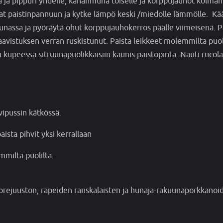
a ja pippuri yhdelle, kananmuna toiselle ja korppujauhot kolman
t paistinpannuun ja kytke lämpö keski /miedolle lämmölle. Kä
unassa ja pyöräytä ohut korppujauhokerros päälle viimeisenä. 
 aavistuksen verran ruskistunut. Paista leikkeet molemmilta puol
en kupeessa sitruunapuolikkaisiin kaunis paistopinta. Nauti rucola
ovipussin kätkössä.
sta pihvit yksi kerrallaan
mmilta puolilta.
tuorejuuston, rapeiden ranskalaisten ja hunaja-rakuunaporkkanoi