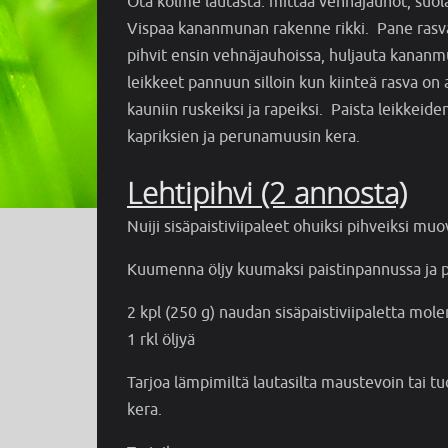
Ota kolme lautasta: mittaa vehnäjauhot, suol
Vispaa kananmunan rakenne rikki. Pane rasva
pihvit ensin vehnäjauhoissa, huljauta kananm
leikkeet pannuun silloin kun kiinteä rasva on
kauniin ruskeiksi ja rapeiksi. Paista leikkeid
kapriksien ja perunamuusin kera.
Lehtipihvi (2 annosta)
Nuiji sisäpaistiviipaleet ohuiksi pihveiksi mu
Kuumenna öljy kuumaksi paistinpannussa ja pai
2 kpl (250 g) naudan sisäpaistiviipaletta mole
1 rkl öljyä
Tarjoa lämpimiltä lautasilta maustevoin tai 
kera.