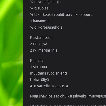
½ dl vehnäjauhoja
¾ tl suolaa
½ tl karkeaksi rouhittua valkopippuria
1 kananmuna
½ dl korppujauhoja
Paistamiseen
2 rkl öljyä
2 rkl margariinia
Pinnalle
1 sitruuna
muutama rucolanlehti
tilkka öljyä
4–8 varrellista kaprista
Nuiji lihaviipaleet ohuiksi pihveiksi muovipus