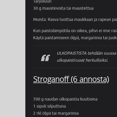
Tarjoiluun
30 g maustevoita tai maustettua
Muista: Rasva tuottaa maukkaan ja rapean pa
Kun paistolämpötila on oikea, pihvi ei ime ras
Käytä paistamiseen öljyä, margariinia tai juo
ULKOPAISTISTA tehdään suussa s
ulkopaistiruoat herkullisiksi.
Stroganoff (6 annosta)
700 g naudan ulkopaistia kuutioina
1 sipuli silputtuna
2 rkl öljyä tai margariinia