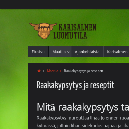
Etusivu
Maatila
Ajankohtaista
Karisalmen 
Maatila
Raakakypsytys ja reseptit
Raakakypsytys ja reseptit
Mitä raakakypsytys ta
Raakakypsytys mureuttaa lihaa jo ennen ruoan
kylmässä, jolloin lihan sidekudos hajoaa ja lih