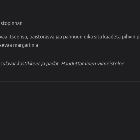
istopinnan.
vaa itseensä, paistorasva jää pannuun eikä sitä kaadeta pihvin p
ksevaa margariinia
ulavat kastikkeet ja padat. Hauduttaminen viimeistelee