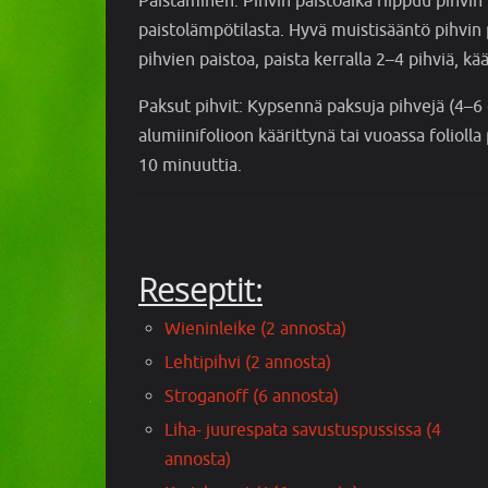
Paistaminen: Pihvin paistoaika riippuu pihvi
paistolämpötilasta. Hyvä muistisääntö pihvi
pihvien paistoa, paista kerralla 2–4 pihviä, kä
Paksut pihvit: Kypsennä paksuja pihvejä (4–6
alumiinifolioon käärittynä tai vuoassa foliol
10 minuuttia.
Reseptit:
Wieninleike (2 annosta)
Lehtipihvi (2 annosta)
Stroganoff (6 annosta)
Liha- juurespata savustuspussissa (4
annosta)