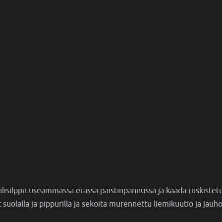
ulisilppu useammassa erässä paistinpannussa ja kaada ruskistet
 suolalla ja pippurilla ja sekoita murennettu liemikuutio ja jauh