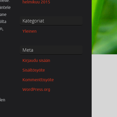
nelle.
helmikuu 2015
äntele
Pane
Kategoriat
ilta
n,
Yleinen
Meta
Kirjaudu sisään
Sisältösyöte
Kommenttisyöte
WordPress.org
den