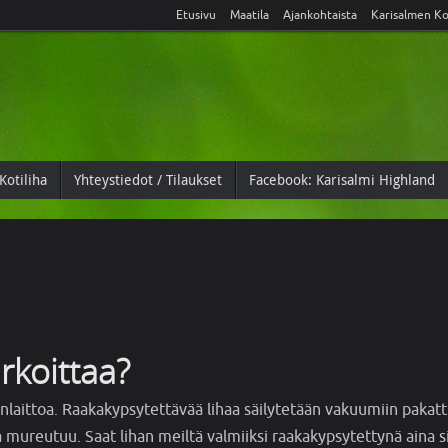
Etusivu
Maatila
Ajankohtaista
Karisalmen Ko
Kotiliha
Yhteystiedot / Tilaukset
Facebook: Karisalmi Highland
rkoittaa?
laittoa. Raakakypsytettävää lihaa säilytetään vakuumiin pakat
a mureutuu. Saat lihan meiltä valmiiksi raakakypsytettynä aina si