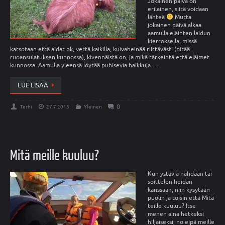
Jokainen päivä on
erilainen, siitä voidaan
lähteä
Mutta
jokainen päivä alkaa
aamulla eläinten laidun
kierroksella, missä
katsotaan että aidat ok, vettä kaikilla, kuivaheinää riittävästi (pitää
ruoansulatuksen kunnossa), kivennäistä on, ja mikä tärkeintä että eläimet
kunnossa. Aamulla yleensä löytää puhisevia haikkuja …
LUE LISÄÄ
0
Terhi
27.7.2015
Yleinen
Mitä meille kuuluu?
Kun ystäviä nähdään tai
soittelen heidän
kanssaan, niin kysytään
puolin ja toisin että Mitä
teille kuuluu? Itse
menen aina hetkeksi
hiljaiseksi; no eipä meille