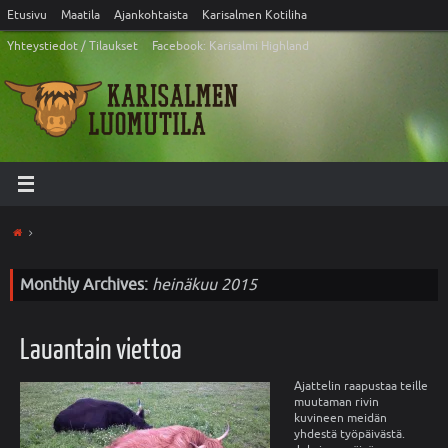
Etusivu
Maatila
Ajankohtaista
Karisalmen Kotiliha
Yhteystiedot / Tilaukset
Facebook: Karisalmi Highland
Monthly Archives:
heinäkuu 2015
Lauantain viettoa
Ajattelin raapustaa teille
muutaman rivin
kuvineen meidän
yhdestä työpäivästä.