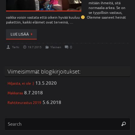
mitään ihmeitä, sitä
normaalia arkea. Se on
se tyypillisin vastaus,
vaikka voisin vastata että oikein hyvää kuuluu
Olemme saaneet heinät
pakettiin, kaikki eläimet ovat terveinä, …
LUE LISÄÄ
0
Terhi
19.7.2015
Yleinen
Viimeisimmät blogikirjoitukset:
13.5.2020
Hiljaista, ei ole :)
8.7.2018
Makkaraa
5.6.2018
Rahtiteurastus 2019