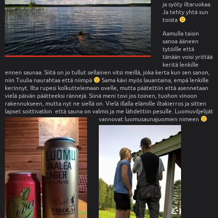
ja syöty iltaruokaa.
Ja tehty yhtä sun
toista
Aamulla taisin
sanoa ääneen
tytöille että
tänään voisi yrittää
keritä lenkille
ennen saunaa. Siitä on jo tullut sellainen vitsi meillä, joka kerta kun sen sanon,
niin Tuulia naurahtaa että niimpä
Sama kävi myös lauantaina, empä lenkille
kerinnyt. Ilta rupesi kolkuttelemaan ovelle, mutta päätettiin että asennetaan
vielä päivän päätteeksi rännejä. Siinä meni tovi jos toinen, tuohon vinoon
rakennukseen, mutta nyt ne siellä on. Vielä illalla elämille iltakierros ja sitten
lapset soittivatkin että sauna on valmis ja me lähdettiin pesulle. Luomuviljelijät
vannovat luomusaunajuomien nimeen