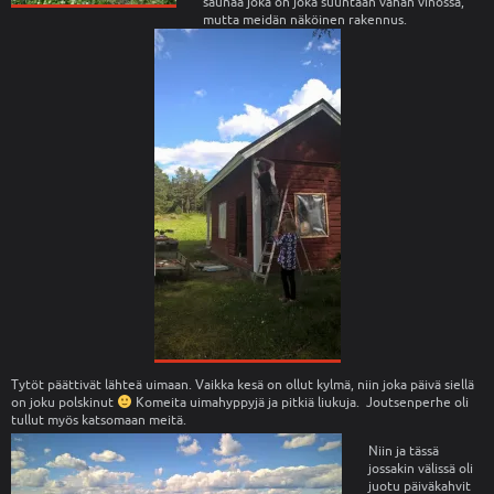
saunaa joka on joka suuntaan vähän vinossa,
mutta meidän näköinen rakennus.
Tytöt päättivät lähteä uimaan. Vaikka kesä on ollut kylmä, niin joka päivä siellä
on joku polskinut
Komeita uimahyppyjä ja pitkiä liukuja. Joutsenperhe oli
tullut myös katsomaan meitä.
Niin ja tässä
jossakin välissä oli
juotu päiväkahvit