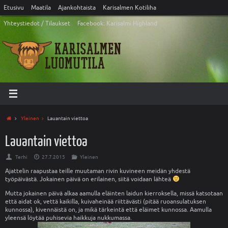
Etusivu
Maatila
Ajankohtaista
Karisalmen Kotiliha
Yhteystiedot / Tilaukset
Facebook: Karisalmi Highland
Yleinen
Lauantain viettoa
Lauantain viettoa
Terhi
27.7.2015
Yleinen
Ajattelin raapustaa teille muutaman rivin kuvineen meidän yhdestä
työpäivästä. Jokainen päivä on erilainen, siitä voidaan lähteä
Mutta jokainen päivä alkaa aamulla eläinten laidun kierroksella, missä katsotaan
että aidat ok, vettä kaikilla, kuivaheinää riittävästi (pitää ruoansulatuksen
kunnossa), kivennäistä on, ja mikä tärkeintä että eläimet kunnossa. Aamulla
yleensä löytää puhisevia haikkuja nukkumassa.