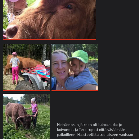
Heinäreissun jälkeen oli kulmalaudat jo
kuivuneet ja Tero rupesi niitä väsäämään
paikoilleen. Haasteellista tuollaiseen vanhaan