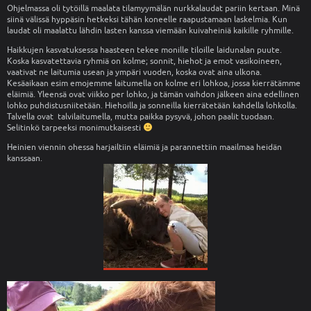
Ohjelmassa oli tytöillä maalata tilamyymälän nurkkalaudat pariin kertaan. Minä
siinä välissä hyppäsin hetkeksi tähän koneelle raapustamaan laskelmia. Kun
laudat oli maalattu lähdin lasten kanssa viemään kuivaheiniä kaikille ryhmille.
Haikkujen kasvatuksessa haasteen tekee monille tiloille laidunalan puute.
Koska kasvatettavia ryhmiä on kolme; sonnit, hiehot ja emot vasikoineen,
vaativat ne laitumia usean ja ympäri vuoden, koska ovat aina ulkona.
Kesäaikaan esim emojemme laitumella on kolme eri lohkoa, jossa kierrätämme
eläimiä. Yleensä ovat viikko per lohko, ja tämän vaihdon jälkeen aina edellinen
lohko puhdistusniitetään. Hiehoilla ja sonneilla kierrätetään kahdella lohkolla.
Talvella ovat talvilaitumella, mutta paikka pysyvä, johon paalit tuodaan.
Selitinkö tarpeeksi monimutkaisesti
Heinien viennin ohessa harjailtiin eläimiä ja parannettiin maailmaa heidän
kanssaan.