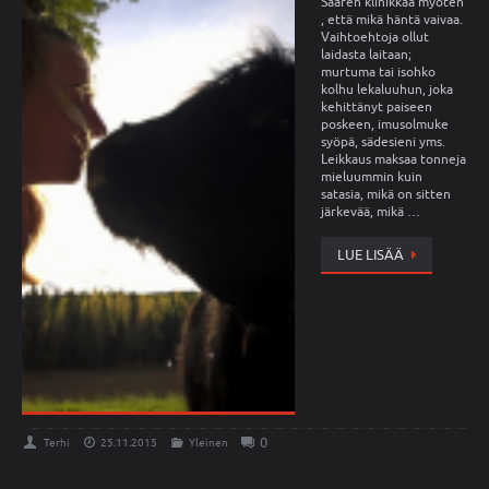
Saaren klinikkaa myöten
, että mikä häntä vaivaa.
Vaihtoehtoja ollut
laidasta laitaan;
murtuma tai isohko
kolhu lekaluuhun, joka
kehittänyt paiseen
poskeen, imusolmuke
syöpä, sädesieni yms.
Leikkaus maksaa tonneja
mieluummin kuin
satasia, mikä on sitten
järkevää, mikä …
LUE LISÄÄ
0
Terhi
25.11.2015
Yleinen