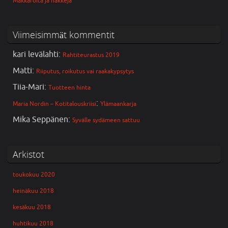
Makkaroita ja nakkeja
Viimeisimmät kommentit
kari levälahti
:
Rahtiteurastus 2019
Matti
:
Riiputus, roikutus vai raakakypsytys
Tiia-Mari
:
Tuotteen hinta
:
Maria Nordin – Kotitalouskriisi
Ylämaankarja
Mika Seppänen
:
Syvälle sydämeen sattuu
Arkistot
toukokuu 2020
heinäkuu 2018
kesäkuu 2018
huhtikuu 2018