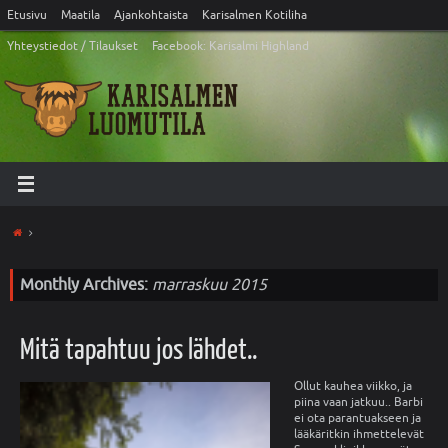
Etusivu
Maatila
Ajankohtaista
Karisalmen Kotiliha
Yhteystiedot / Tilaukset
Facebook: Karisalmi Highland
Monthly Archives:
marraskuu 2015
Mitä tapahtuu jos lähdet..
Ollut kauhea viikko, ja
piina vaan jatkuu.. Barbi
ei ota parantuakseen ja
lääkäritkin ihmettelevät