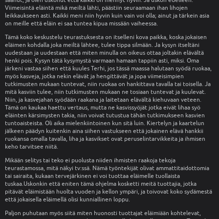
saanut, ja olen uskonut että kaikki on mennyt hyvin. Ja uskon edelleen.
Viimeisintä eläintä mikä meiltä lähti, päästiin seuraamaan ihan lihojen
leikkaukseen asti. Kaikki meni niin hyvin kuin vain voi olla; ainut ja tärkein asia
on meille että eläin ei saa tuntea kipua missään vaiheessa.
Tämä koko keskustelu teurastuksesta on itselleni kova paikka, koska jokaisen
eläimen kohdalla joka meiltä lähtee, tulee tippa silmään. Ja kysyn itseltäni
uudestaan ja uudestaan että miten minulla on oikeus ottaa joltakin elävältä
henki pois. Kysyn tätä kysymystä varmaan hamaan tappiin asti, miksi. Oma
järkeni vastaa siihen että kuules Terhi, jos tässä maassa halutaan syödä ruokaa,
myös kasveja, jotka nekin elävät ja hengittävät ja jopa viimeisimpien
tutkimusten mukaan tuntevat, niin ruokaa on hankittava tavalla tai toisella. Ja
mitä kasviin tulee, niin tutkimusten mukaan ne tosiaan tuntevat ja kuulevat.
Niin, ja kasvejahan syödään raakana ja laitetaan elävältä kiehuvaan veteen.
Tämä on kaukaa haettu vertaus, mutta ne kasvissyöjät jotka eivät lihaa syö
eläinten kärsimysten takia, niin voivat tutustua tähän tutkimukseen kasvien
tuntoaisteista. Oli aika mielenkiintoinen kun sitä luin. Kiertelyn ja kaartelun
jälkeen päädyn kuitenkin aina siihen vastukseen että jokainen elävä hankkii
ruokansa omalla tavalla, liha ja kasvikset ovat peruselintarvikkeita ja ihmisen
keho tarvitsee niitä.
Mikään selitys tai teko ei puolusta niiden ihmisten raakoja tekoja
teurastamossa, mitä näkyi tv:ssä. Nämä työntekijät olivat ammattitaidottomia
tai sairaita, kukaan tervejärkinen ei voi tuottaa eläimelle tuollaista
tuskaa.Uskonkin että eniten tämä ohjelma kosketti meitä tuottajia, jotka
pitävät eläimistään huolta vuoden ja kellon ympäri, ja toivovat koko sydämestä
että jokaisella eläimellä olisi kunniallinen loppu.
Paljon puhutaan myös siitä miten huonosti tuottajat eläimiään kohtelevat,