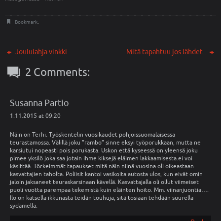
u
u
u
u
d
u
e
d
Bookmark
.
s
e
s
s
a
s
i
a
k
i
Joululahja vinkki
Mitä tapahtuu jos lähdet..
k
k
u
k
2 Comments:
n
u
a
n
s
a
s
s
a
s
Susanna Partio
)
a
)
1.11.2015 at 09:20
Näin on Terhi. Työskentelin vuosikaudet pohjoissuomalaisessa
teurastamossa. Välillä joku ”rambo” sinne eksyi työporukkaan, mutta ne
karsiutui nopeasti pois porukasta. Uskon että kyseessä on yleensä joku
pimee yksilö joka saa jotain ihme kiksejä eläimen lakkaamisesta.ei voi
käsittää. Törkeimmät tapaukset mitä näin niinä vuosina oli oikeastaan
kasvattajien taholta. Poliisit kantoi vasikoita autosta ulos, kun eivät omin
jaloin jaksaneet teuraskarsinaan kävellä. Kasvattajalla oli ollut viimeiset
puoli vuotta parempaa tekemistä kuin eläinten hoito. Mm. viinanjuontia….
Ilo on katsella ikkunasta teidän touhuja, sitä tosiaan tehdään suurella
sydämellä.