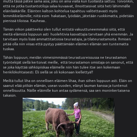
mutta tässä pätee sama asia; joku on aina vialla kun tuollaista sattuu. Toivonkin,
että ne jotka tuotantotiloja salaa kuvaavat, ilmoittaisivat siitä heti lähimmälle
eläinlääkärille. Eläinten kaltoin kohtelua tapahtuu valitettavasti myös
lemmikkieläimille; niitä esim hakataan, lyödään, jätetään ruokkimatta, pidetään
pienissä tiloissa. Kauheaa..
Tämän viikon päätteeksi olen tullut entistä vakuuttuneemmaksi siitä, että
meitä elämistä loppuun asti huolehtivia kasvattajia tarvitaan yhä enemmän. Ja
tarvitaan myös lisää ammattitaitoisia teurastajia, ja tilateurastamoita. Ihmisen
pitää olla niin viisas että pystyy päättämään eläimen elämän sen tuntematta
tuskaa.
Tähän loppuun; meidän viimeisimmässä teurastusreissussa ne teurastamon
työntekijät siellä kertoivat meille, että teurastamon omistaja on sanonut, että
se joka käyttää sähköpiiskaa eläimelle niin hän tulee itse sen kokemaan
henkilökohtaisesti. Eli siellä se oli kokonaan kiellettyä!!
Meiltä tullut liha on onnellisen eläimen lihaa, ihan siihen loppuun asti. Eläin on
saanut elää pitkän elämän, usean vuoden, elänyt lauman kanssa ja tuntenut
onnellisuutta. Näille eläimille kun antaa sydämensä, saa sen moninkertaisena
takaisin.