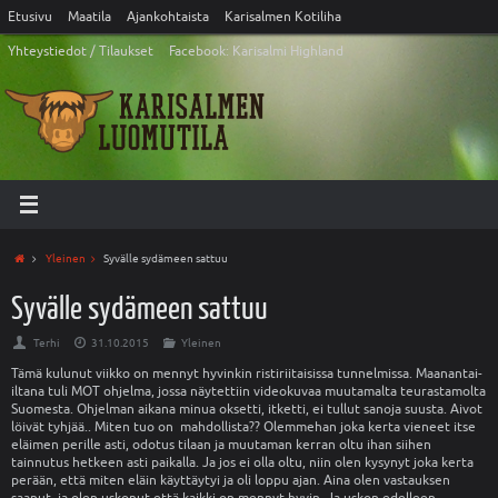
Etusivu
Maatila
Ajankohtaista
Karisalmen Kotiliha
Yhteystiedot / Tilaukset
Facebook: Karisalmi Highland
Yleinen
Syvälle sydämeen sattuu
Syvälle sydämeen sattuu
Terhi
31.10.2015
Yleinen
Tämä kulunut viikko on mennyt hyvinkin ristiriitaisissa tunnelmissa. Maanantai-
iltana tuli MOT ohjelma, jossa näytettiin videokuvaa muutamalta teurastamolta
Suomesta. Ohjelman aikana minua oksetti, itketti, ei tullut sanoja suusta. Aivot
löivät tyhjää.. Miten tuo on mahdollista?? Olemmehan joka kerta vieneet itse
eläimen perille asti, odotus tilaan ja muutaman kerran oltu ihan siihen
tainnutus hetkeen asti paikalla. Ja jos ei olla oltu, niin olen kysynyt joka kerta
perään, että miten eläin käyttäytyi ja oli loppu ajan. Aina olen vastauksen