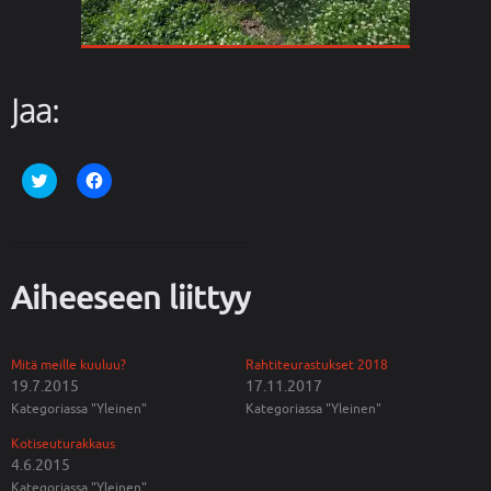
Jaa:
J
J
a
a
a
a
T
F
w
a
i
c
t
e
t
b
Aiheeseen liittyy
e
o
r
o
i
k
s
i
s
s
ä
s
Mitä meille kuuluu?
Rahtiteurastukset 2018
(
a
19.7.2015
17.11.2017
A
(
v
A
Kategoriassa "Yleinen"
Kategoriassa "Yleinen"
a
v
u
a
Kotiseuturakkaus
t
u
u
t
4.6.2015
u
u
Kategoriassa "Yleinen"