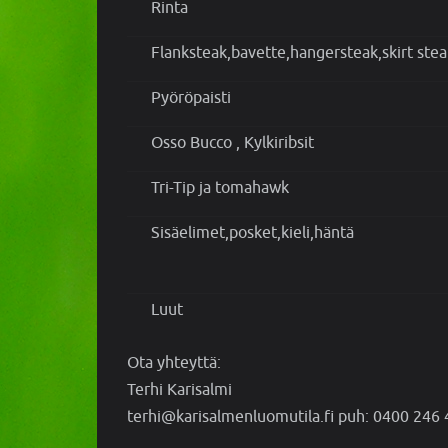
Rinta
Flanksteak,bavette,hangersteak,skirt stea
Pyöröpaisti
Osso Bucco , Kylkiribsit
Tri-Tip ja tomahawk
Sisäelimet,posket,kieli,häntä
Luut
Ota yhteyttä:
Terhi Karisalmi
terhi@karisalmenluomutila.fi puh: 0400 246 