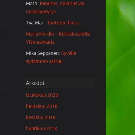
Matti
:
Riiputus, roikutus vai
raakakypsytys
Tiia-Mari
:
Tuotteen hinta
Maria Nordin – Kotitalouskriisi
:
Ylämaankarja
Mika Seppänen
:
Syvälle
sydämeen sattuu
Arkistot
toukokuu 2020
heinäkuu 2018
kesäkuu 2018
huhtikuu 2018