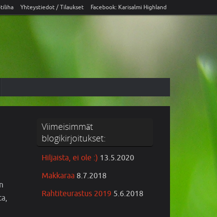
tiliha
Yhteystiedot / Tilaukset
Facebook: Karisalmi Highland
Viimeisimmät
blogikirjoitukset:
Hiljaista, ei ole :)
13.5.2020
Makkaraa
8.7.2018
n
Rahtiteurastus 2019
5.6.2018
ta,