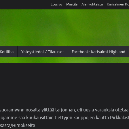
Etusivu
Maatila
Ajankohtaista
Karisalmen Ko
Kotiliha
Yhteystiedot / Tilaukset
Facebook: Karisalmi Highland
suoramyynninosalta ylittää tarjonnan, eli uusia varauksia otetaa
ihojamme saa kuukausittain tiettyjen kauppojen kautta Pirkkalas
msästä/Himokselta.