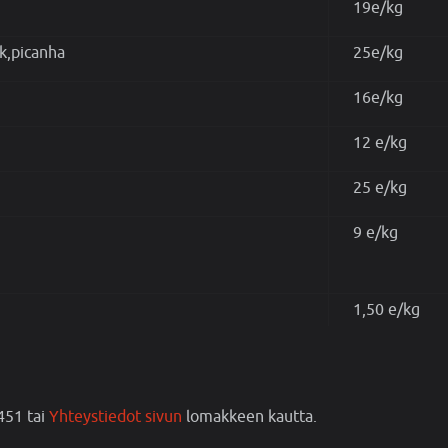
19e/kg
k,picanha
25e/kg
16e/kg
12 e/kg
25 e/kg
9 e/kg
1,50 e/kg
451 tai
Yhteystiedot sivun
lomakkeen kautta.