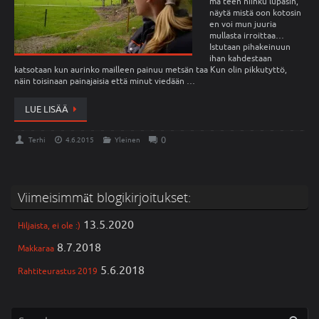
mä teen niinku lupasin,
näytä mistä oon kotosin
en voi mun juuria
mullasta irroittaa…
Istutaan pihakeinuun
ihan kahdestaan
katsotaan kun aurinko mailleen painuu metsän taa Kun olin pikkutyttö,
näin toisinaan painajaisia että minut viedään …
LUE LISÄÄ
0
Terhi
4.6.2015
Yleinen
Viimeisimmät blogikirjoitukset:
13.5.2020
Hiljaista, ei ole :)
8.7.2018
Makkaraa
5.6.2018
Rahtiteurastus 2019