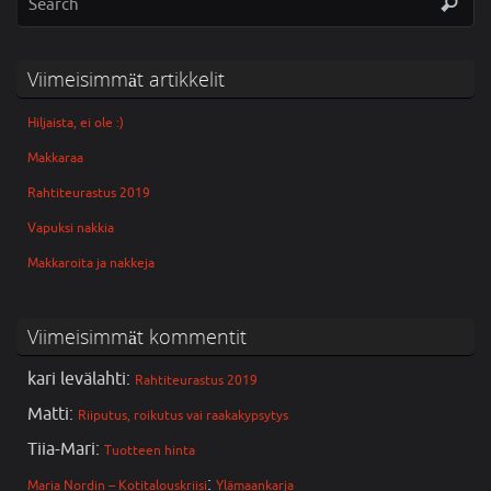
Viimeisimmät artikkelit
Hiljaista, ei ole :)
Makkaraa
Rahtiteurastus 2019
Vapuksi nakkia
Makkaroita ja nakkeja
Viimeisimmät kommentit
kari levälahti
:
Rahtiteurastus 2019
Matti
:
Riiputus, roikutus vai raakakypsytys
Tiia-Mari
:
Tuotteen hinta
:
Maria Nordin – Kotitalouskriisi
Ylämaankarja