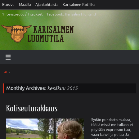
Etusivu
Maatila
Ajankohtaista
Karisalmen Kotiliha
Yhteystiedot / Tilaukset
Facebook: Karisalmi Highland
Monthly Archives:
kesäkuu 2015
Kotiseuturakkaus
Sydän puhdasta multaa,
täällä mistä me tullaan ei
pöytään expressoo tuu,
vaan kahvii ja pullaa Ja