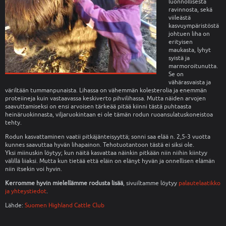
luonnollisesta
ravinnosta, sekä
viileästä
kasvuympäristöstä
johtuen liha on
erityisen
maukasta, lyhyt
syistä ja
marmoroitunutta.
Se on
vähärasvaista ja
väriltään tummanpunaista. Lihassa on vähemmän kolesterolia ja enemmän
proteiineja kuin vastaavassa keskiverto pihvilihassa. Mutta näiden arvojen
saavuttamiseksi on ensi arvoisen tärkeää pitää kiinni tästä puhtaasta
heinäruokinnasta, viljaruokintaan ei ole tämän rodun ruoansulatuskoneistoa
tehty.
Rodun kasvattaminen vaatii pitkäjänteisyyttä; sonni saa elää n. 2,5-3 vuotta
kunnes saavuttaa hyvän lihapainon. Tehotuotantoon tästä ei siksi ole.
Yksi miinuskin löytyy; kun näitä kasvattaa näinkin pitkään niin niihin kiintyy
välillä liiaksi. Mutta kun tietää että eläin on elänyt hyvän ja onnellisen elämän
niin itsekin voi hyvin.
Kerromme hyvin mielellämme rodusta lisää
, sivuiltamme löytyy
palautelaatikko
ja yhteystiedot
.
Lähde:
Suomen Highland Cattle Club