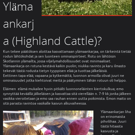
Yläma
ankarj
a (Highland Cattle)?
Kun tekee päätöksen aloittaa kasvattamaan ylämaankarjaa, on tärkeintä tietää
rodun lähtökohdat ja sen luonteen ominaispiirteet. Rotu on lähtöisin
Skotlannin ylämailta, jossa viljelymahdollisuudet ovat minimaaliset.
Ylämaankarja on rotuna kestävä kaikin puolin; niukka ravinto ja karu ilmasto
tekevät tästä rodusta tietyn tyyppisen elää ja tuottaa jälkeläisiä.
Eettinen tapa elää; vapaana ja kytkemättä, luonnon armoilla olivat juuri ne
ominaisuudet jotka kiehtoivat meitä ja päätyminen tähän rotuun oli helppo.
Eläimen elämä mukailee hyvin pitkälti luonnoneläinten kiertokulkua; emo
synnyttää keväällä jälkeläisen ja kasvattaa sitä vierellään n. 7-9 kk jonka jälkeen
vasikka vieroitetaan ja emo saa rauhan ennen uutta poikimista. Emon maito on
sitä parasta ravintoa vasikalle kasvun alkuvaiheessa.
Ylämaankarjan liha
on erinomaista
pihvilihaa. Juuri
tästä hitaasta
kasvusta ja