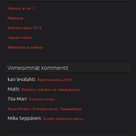
Hiljaista, ei ole :)
Makkaraa
Rahtiteurastus 2019
Vapuksi nakkia
Makkaroita ja nakkeja
Viimeisimmät kommentit
kari levälahti
:
Rahtiteurastus 2019
Matti
:
Riiputus, roikutus vai raakakypsytys
Tiia-Mari
:
Tuotteen hinta
:
Maria Nordin – Kotitalouskriisi
Ylämaankarja
Mika Seppänen
:
Syvälle sydämeen sattuu