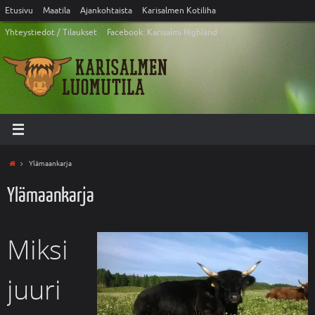
Etusivu
Maatila
Ajankohtaista
Karisalmen Kotiliha
Yhteystiedot / Tilaukset
Facebook: Karisalmi Highland
Ylämaankarja
Ylämaankarja
Miksi
juuri