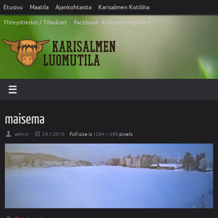
Etusivu
Maatila
Ajankohtaista
Karisalmen Kotiliha
Yhteystiedot / Tilaukset
Facebook: Karisalmi Highland
maisema
admin
29.1.2016
Full size is
1284 × 398
pixels