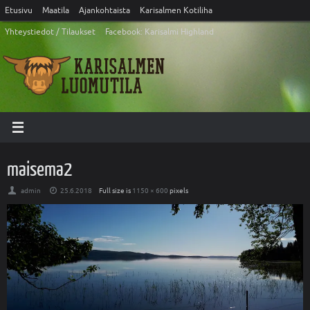
Etusivu
Maatila
Ajankohtaista
Karisalmen Kotiliha
Yhteystiedot / Tilaukset
Facebook: Karisalmi Highland
maisema2
admin
25.6.2018
Full size is
1150 × 600
pixels