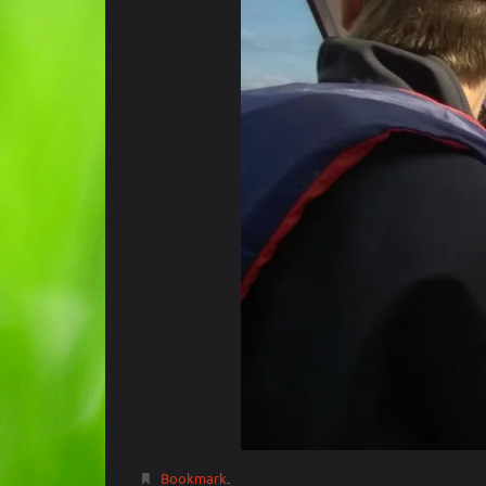
Bookmark
.