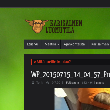
Etusivu
Maatila
Ajankohtaista
Karisalmen 
«
Mitä meille kuuluu?
WP_20150715_14_04_57_Pr
Terhi
19.7.2015
1632 × 918
Full size is
pixels