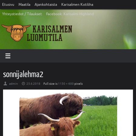
Etusivu
Maatila
Ajankohtaista
Karisalmen Kotiliha
Yhteystiedot / Tilaukset
Facebook: Karisalmi Highland
sonnijalehma2
admin
25.6.2018
Full size is
1150 × 600
pixels