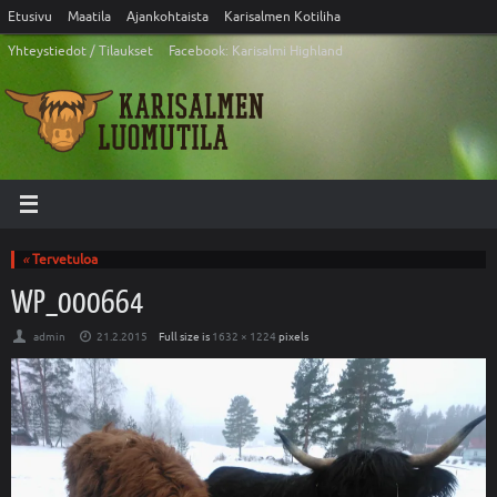
Etusivu
Maatila
Ajankohtaista
Karisalmen Kotiliha
Yhteystiedot / Tilaukset
Facebook: Karisalmi Highland
«
Tervetuloa
WP_000664
admin
21.2.2015
Full size is
1632 × 1224
pixels