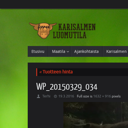
Etusivu
Maatila
Ajankohtaista
Karisalmen 
«
Tuotteen hinta
WP_20150329_034
Terhi
19.3.2016
1632 × 916
Full size is
pixels