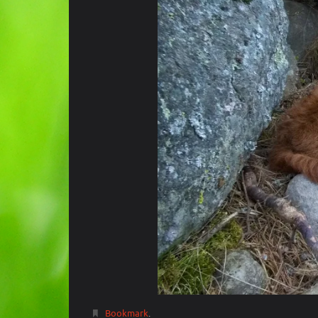
Bookmark
.