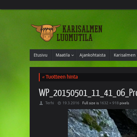
Etusivu
Maatila
Ajankohtaista
Karisalmen 
«
Tuotteen hinta
WP_20150501_11_41_06_Pr
Terhi
19.3.2016
1632 × 918
Full size is
pixels