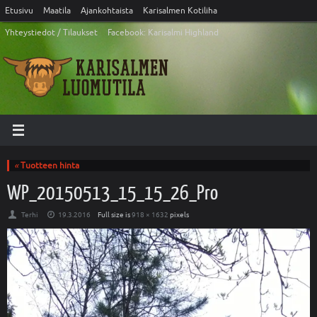
Etusivu
Maatila
Ajankohtaista
Karisalmen Kotiliha
Yhteystiedot / Tilaukset
Facebook: Karisalmi Highland
«
Tuotteen hinta
WP_20150513_15_15_26_Pro
Terhi
19.3.2016
Full size is
918 × 1632
pixels