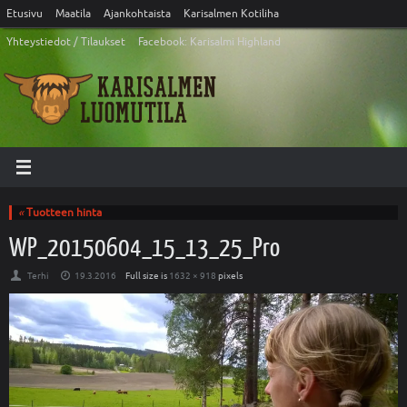
Etusivu
Maatila
Ajankohtaista
Karisalmen Kotiliha
Yhteystiedot / Tilaukset
Facebook: Karisalmi Highland
«
Tuotteen hinta
WP_20150604_15_13_25_Pro
Terhi
19.3.2016
Full size is
1632 × 918
pixels