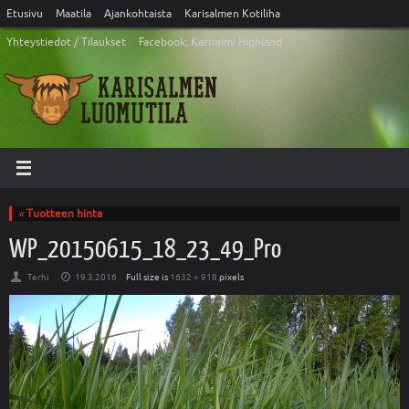
Etusivu
Maatila
Ajankohtaista
Karisalmen Kotiliha
Yhteystiedot / Tilaukset
Facebook: Karisalmi Highland
«
Tuotteen hinta
WP_20150615_18_23_49_Pro
Terhi
19.3.2016
Full size is
1632 × 918
pixels