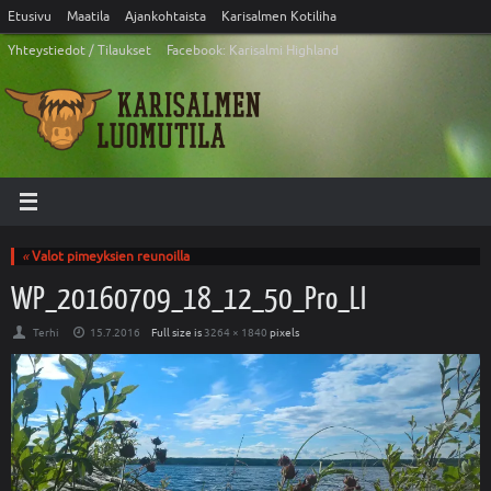
Etusivu
Maatila
Ajankohtaista
Karisalmen Kotiliha
Yhteystiedot / Tilaukset
Facebook: Karisalmi Highland
«
Valot pimeyksien reunoilla
WP_20160709_18_12_50_Pro_LI
Terhi
15.7.2016
Full size is
3264 × 1840
pixels