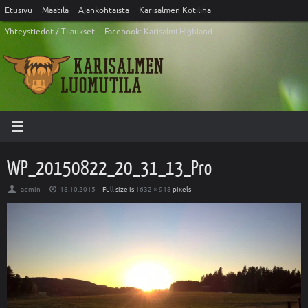
Etusivu
Maatila
Ajankohtaista
Karisalmen Kotiliha
Yhteystiedot / Tilaukset
Facebook: Karisalmi Highland
WP_20150822_20_31_13_Pro
admin
18.10.2015
Full size is
1632 × 918
pixels