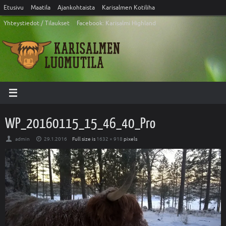
Etusivu
Maatila
Ajankohtaista
Karisalmen Kotiliha
Yhteystiedot / Tilaukset
Facebook: Karisalmi Highland
WP_20160115_15_46_40_Pro
admin
29.1.2016
Full size is
1632 × 918
pixels