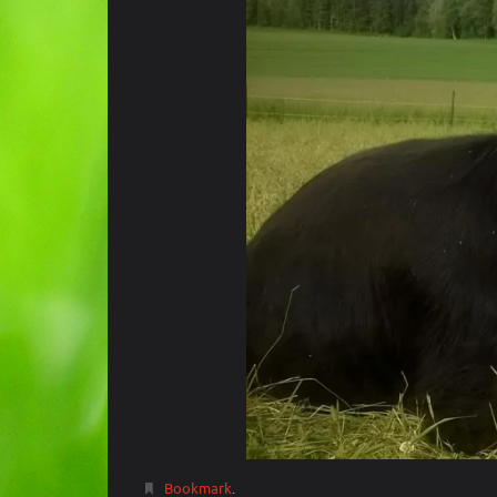
Bookmark
.