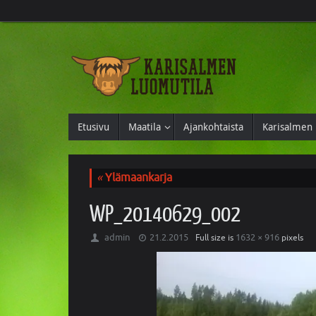
Etusivu
Maatila
Ajankohtaista
Karisalmen 
«
Ylämaankarja
WP_20140629_002
admin
21.2.2015
1632 × 916
Full size is
pixels