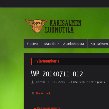
Etusivu
Maatila
Ajankohtaista
Karisalmen 
«
Ylämaankarja
WP_20140711_012
admin
21.2.2015
1632 × 916
Full size is
pixels
Bookmark
.
Previous image