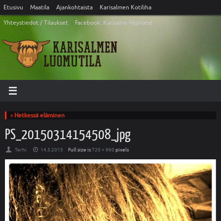
Etusivu
Maatila
Ajankohtaista
Karisalmen Kotiliha
Yhteystiedot / Tilaukset
Facebook: Karisalmi Highland
«
Hetkessä eläminen
PS_20150314154508_jpg
Terhi
14.3.2015
Full size is
720 × 960
pixels