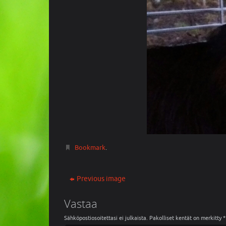
Bookmark
.
Previous image
Vastaa
Sähköpostiosoitettasi ei julkaista.
Pakolliset kentät on merkitty
*