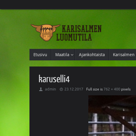
Etusivu
Maatila
Ajankohtaista
Karisalmen 
karuselli4
admin
23.12.2017
762 × 400
Full size is
pixels