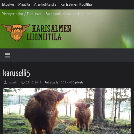
Etusivu
Maatila
Ajankohtaista
Karisalmen Kotiliha
Yhteystiedot / Tilaukset
Facebook: Karisalmi Highland
karuselli5
admin
23.12.2017
Full size is
1005 × 400
pixels