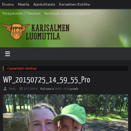
Etusivu
Maatila
Ajankohtaista
Karisalmen Kotiliha
Yhteystiedot / Tilaukset
Facebook: Karisalmi Highland
«
Lauantain viettoa
WP_20150725_14_59_55_Pro
Terhi
27.7.2015
Full size is
1632 × 918
pixels