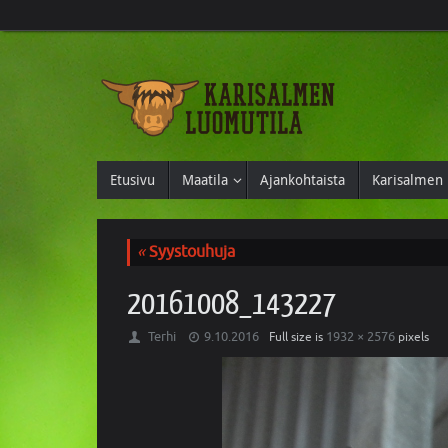
Etusivu
Maatila
Ajankohtaista
Karisalmen 
«
Syystouhuja
20161008_143227
Terhi
9.10.2016
1932 × 2576
Full size is
pixels