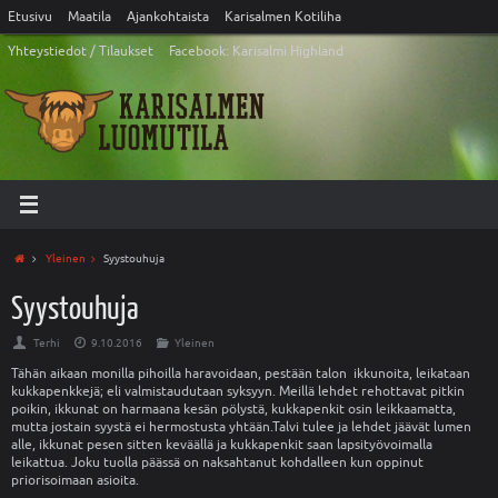
Etusivu
Maatila
Ajankohtaista
Karisalmen Kotiliha
Yhteystiedot / Tilaukset
Facebook: Karisalmi Highland
Yleinen
Syystouhuja
Syystouhuja
Terhi
9.10.2016
Yleinen
Tähän aikaan monilla pihoilla haravoidaan, pestään talon ikkunoita, leikataan
kukkapenkkejä; eli valmistaudutaan syksyyn. Meillä lehdet rehottavat pitkin
poikin, ikkunat on harmaana kesän pölystä, kukkapenkit osin leikkaamatta,
mutta jostain syystä ei hermostusta yhtään.Talvi tulee ja lehdet jäävät lumen
alle, ikkunat pesen sitten keväällä ja kukkapenkit saan lapsityövoimalla
leikattua. Joku tuolla päässä on naksahtanut kohdalleen kun oppinut
priorisoimaan asioita.