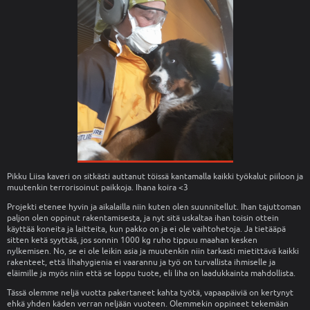
Pikku Liisa kaveri on sitkästi auttanut töissä kantamalla kaikki työkalut piiloon ja
muutenkin terrorisoinut paikkoja. Ihana koira <3
Projekti etenee hyvin ja aikalailla niin kuten olen suunnitellut. Ihan tajuttoman
paljon olen oppinut rakentamisesta, ja nyt sitä uskaltaa ihan toisin ottein
käyttää koneita ja laitteita, kun pakko on ja ei ole vaihtohetoja. Ja tietääpä
sitten ketä syyttää, jos sonnin 1000 kg ruho tippuu maahan kesken
nylkemisen. No, se ei ole leikin asia ja muutenkin niin tarkasti mietittävä kaikki
rakenteet, että lihahygienia ei vaarannu ja työ on turvallista ihmiselle ja
eläimille ja myös niin että se loppu tuote, eli liha on laadukkainta mahdollista.
Tässä olemme neljä vuotta pakertaneet kahta työtä, vapaapäiviä on kertynyt
ehkä yhden käden verran neljään vuoteen. Olemmekin oppineet tekemään