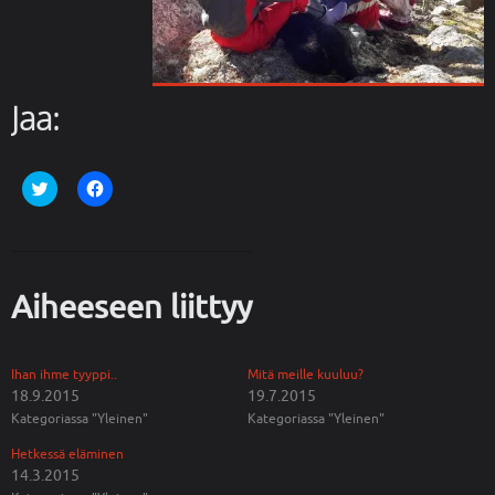
Jaa:
J
J
a
a
a
a
T
F
w
a
i
c
t
e
t
b
Aiheeseen liittyy
e
o
r
o
i
k
s
i
s
s
ä
s
Ihan ihme tyyppi..
Mitä meille kuuluu?
(
a
18.9.2015
19.7.2015
A
(
v
A
Kategoriassa "Yleinen"
Kategoriassa "Yleinen"
a
v
u
a
Hetkessä eläminen
t
u
u
t
14.3.2015
u
u