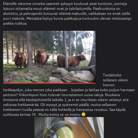
Eläimille olemme onneksi saaneet syksyyn kuuluvat asiat kuntoon, sonneja
lukuun ottamatta muut eläimet ovat jo talvilaitumilla. Paaliruokinta on
aloitettu, ja pahnapedit kutsuvat eläimiä makuulle, vaikkakaan ne eivät siellä
juuri makoile. Metsästä löytyy kuivia paikkoja ja tuntuukin olevan mieluisampi
paikka nukkua.
Tiedättekö
sellaisen oikein
hienon
heikkapölyn, joka menee joka paikkaan…leijailee ja laittaa koko puljun harmaan
peitoon? Viikonlopun hion tulevan teurastamon uusia valuja. Nuukana
ihmisenä sillä käsikäyttöisellä laikalla :), ja ei se imurikaan oikein vetänyt sitä
valtavaa hiekkamärää. Oli myssyt ja systeemit päällä, mutta sellainen
hiekkameri tuolla päässä on tällä hetkellä ja hampaissa rouskuu. Saa käydä
suihkussa kertaa 10.. Mutta kohta se on hiottu