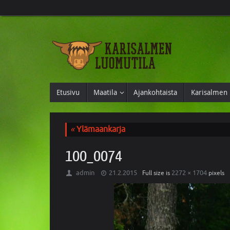
Etusivu
Maatila
Ajankohtaista
Karisalmen 
«
Ylämaankarja
100_0074
admin
21.2.2015
2272 × 1704
Full size is
pixels