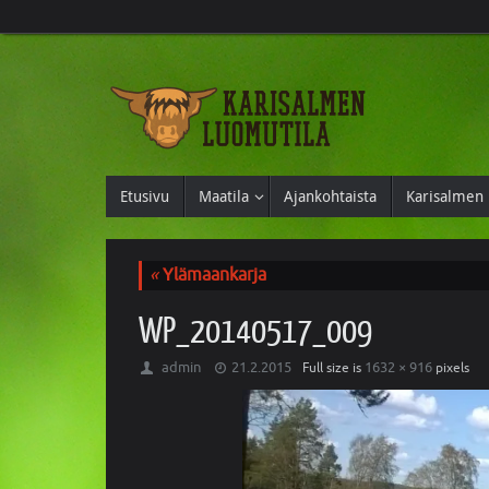
Etusivu
Maatila
Ajankohtaista
Karisalmen 
«
Ylämaankarja
WP_20140517_009
admin
21.2.2015
1632 × 916
Full size is
pixels