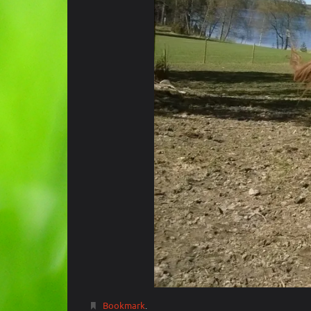
Bookmark
.