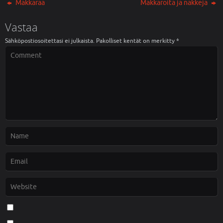
k
i
Makkaraa
Makkaroita ja nakkeja
k
k
u
k
n
u
Vastaa
a
n
s
a
s
s
Sähköpostiosoitettasi ei julkaista.
Pakolliset kentät on merkitty
*
a
s
)
a
)