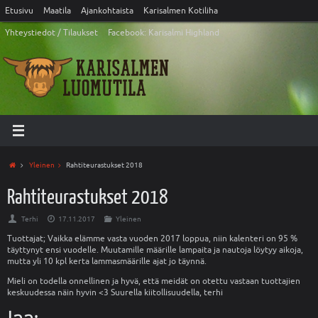
Etusivu
Maatila
Ajankohtaista
Karisalmen Kotiliha
Yhteystiedot / Tilaukset
Facebook: Karisalmi Highland
Yleinen
Rahtiteurastukset 2018
Rahtiteurastukset 2018
Terhi
17.11.2017
Yleinen
Tuottajat; Vaikka elämme vasta vuoden 2017 loppua, niin kalenteri on 95 %
täyttynyt ensi vuodelle. Muutamille määrille lampaita ja nautoja löytyy aikoja,
mutta yli 10 kpl kerta lammasmäärille ajat jo täynnä.
Mieli on todella onnellinen ja hyvä, että meidät on otettu vastaan tuottajien
keskuudessa näin hyvin <3 Suurella kiitollisuudella, terhi