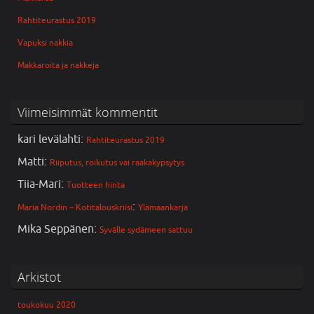
Rahtiteurastus 2019
Vapuksi nakkia
Makkaroita ja nakkeja
Viimeisimmät kommentit
kari levälahti
:
Rahtiteurastus 2019
Matti
:
Riiputus, roikutus vai raakakypsytys
Tiia-Mari
:
Tuotteen hinta
:
Maria Nordin – Kotitalouskriisi
Ylämaankarja
Mika Seppänen
:
Syvälle sydämeen sattuu
Arkistot
toukokuu 2020