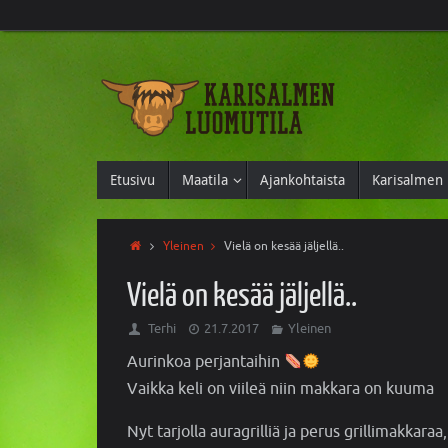
Etusivu
Maatila
Ajankohtaista
Karisalmen 
Yleinen
Vielä on kesää jäljellä..
Vielä on kesää jäljellä..
Terhi
21.7.2017
Yleinen
Aurinkoa perjantaihin
Vaikka keli on viileä niin makkara on kuuma
Nyt tarjolla auragrilliä ja perus grillimakkaraa