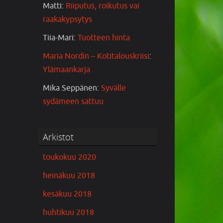
Matti
:
Riiputus, roikutus vai
raakakypsytys
Tiia-Mari
:
Tuotteen hinta
Maria Nordin – Kotitalouskriisi
:
Ylämaankarja
Mika Seppänen
:
Syvälle
sydämeen sattuu
Arkistot
toukokuu 2020
heinäkuu 2018
kesäkuu 2018
huhtikuu 2018