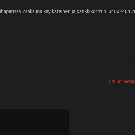
 pihapiirissä. Maksuna käy käteinen ja pankkikortti.p. 040024645
Grilliin herkk