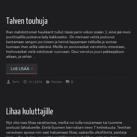
Talven touhuja
Ihan mahdottomat haukkarit tullut tässä parin viikon sisään :), siinä jää moni
punttisalilla juokseva lady kakkoseksi.. On meinaan vettä joutunut
kantamaan sangon jos toisen ja heiniä lappamaan talikolla ja sontaa
luomaan ihan selkä vääränä. Meillä on sonnivasikat vierotettu emostaan,
hiehovasikat vielä odottavat vuoroaan. Osui vierotus juuri pakkasjakson
aikaan, ja sehän …
LUE LISÄÄ
0
Terhi
13.1.2016
Yleinen
Lihaa kuluttajille
Nyt olisi taas lihaa varattavissa, meiltä voi tulla noutamaan tai tuomme
sovitusti lähialueelle. Etelä-Suomen kierroksen teen 7 helmikuuta. Teethän
varauksen ajoissa niin saat haluamaasi lihaa; saatavilla ulkofilettä, paisteja