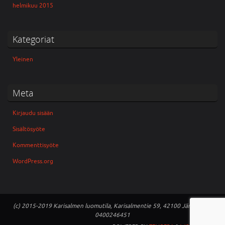
helmikuu 2015
Kategoriat
Yleinen
Meta
Kirjaudu sisään
Sisältösyöte
Kommenttisyöte
WordPress.org
(c) 2015-2019 Karisalmen luomutila, Karisalmentie 59, 42100 Jämsä puh:
0400246451