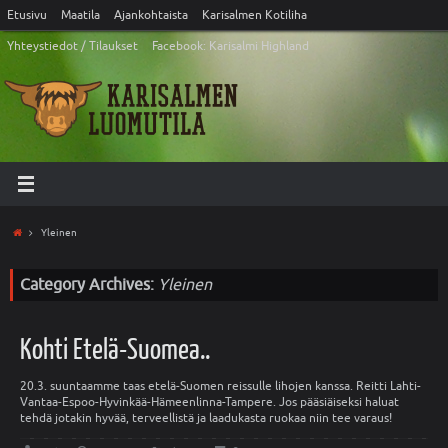
Etusivu
Maatila
Ajankohtaista
Karisalmen Kotiliha
Yhteystiedot / Tilaukset
Facebook: Karisalmi Highland
Yleinen
Category Archives:
Yleinen
Kohti Etelä-Suomea..
20.3. suuntaamme taas etelä-Suomen reissulle lihojen kanssa. Reitti Lahti-
Vantaa-Espoo-Hyvinkää-Hämeenlinna-Tampere. Jos pääsiäiseksi haluat
tehdä jotakin hyvää, terveellistä ja laadukasta ruokaa niin tee varaus!