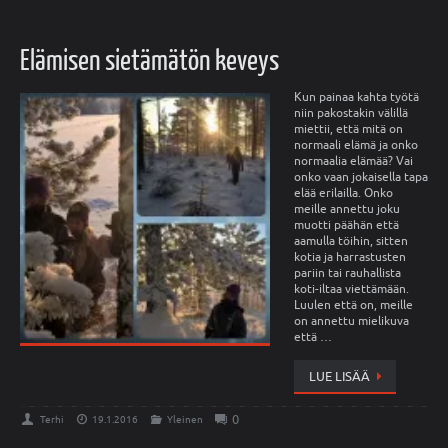
Elämisen sietämätön keveys
Kun painaa kahta työtä
niin pakostakin välillä
miettii, että mitä on
normaali elämä ja onko
normaalia elämää? Vai
onko vaan jokaisella tapa
elää erilailla. Onko
meille annettu joku
muotti päähän että
aamulla töihin, sitten
kotia ja harrastusten
pariin tai rauhallista
koti-iltaa viettämään.
Luulen että on, meille
on annettu mielikuva
että …
LUE LISÄÄ
0
Terhi
19.1.2016
Yleinen