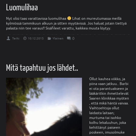
Luomulihaa
Nyt olisi taas varattavissa luomulihaa
Lihat on mureutumassa meillä
kylmiössä tammikuun alkuun ja sitten myytävissä. Jos haluat jotain tiettyä
palasta niin tee varaus!! Sisäfileet varattu, kaikkea muuta löytyy.
0
Terhi
10.12.2015
Yleinen
Mitä tapahtuu jos lähdet..
Ollut kauhea viikko, ja
piina vaan jatkuu.. Barbi
ei ota parantuakseen ja
lääkäritkin ihmettelevät
Saaren klinikkaa myöten
, että mikä häntä vaivaa.
Vaihtoehtoja ollut
laidasta laitaan;
murtuma tai isohko
kolhu lekaluuhun, joka
kehittänyt paiseen
poskeen, imusolmuke