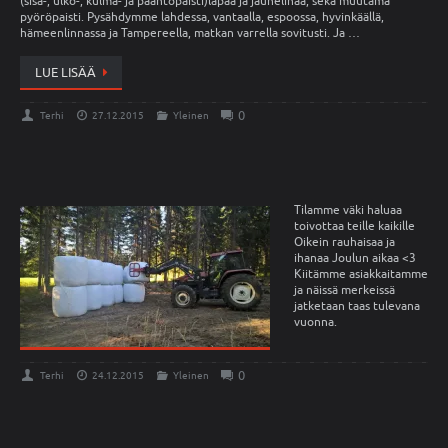
(sisä-, ulko-, kulma- ja paahtopaisti)lapaa ja jauhelihaa, sekä muutama
pyöröpaisti. Pysähdymme lahdessa, vantaalla, espoossa, hyvinkäällä,
hämeenlinnassa ja Tampereella, matkan varrella sovitusti. Ja …
LUE LISÄÄ
0
Terhi
27.12.2015
Yleinen
Tilamme väki haluaa
toivottaa teille kaikille
Oikein rauhaisaa ja
ihanaa Joulun aikaa <3
Kiitämme asiakkaitamme
ja näissä merkeissä
jatketaan taas tulevana
vuonna.
0
Terhi
24.12.2015
Yleinen