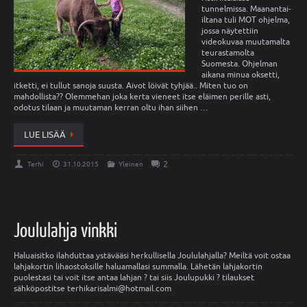
tunnelmissa. Maanantai-
iltana tuli MOT ohjelma,
jossa näytettiin
videokuvaa muutamalta
teurastamolta
Suomesta. Ohjelman
aikana minua oksetti,
itketti, ei tullut sanoja suusta. Aivot löivät tyhjää.. Miten tuo on
mahdollista?? Olemmehan joka kerta vieneet itse eläimen perille asti,
odotus tilaan ja muutaman kerran oltu ihan siihen …
LUE LISÄÄ
2
Terhi
31.10.2015
Yleinen
Joululahja vinkki
Haluaisitko ilahduttaa ystävääsi herkullisella Joululahjalla? Meiltä voit ostaa
lahjakortin lihaostoksille haluamallasi summalla. Lähetän lahjakortin
puolestasi tai voit itse antaa lahjan ? tai siis Joulupukki ? tilaukset
sähköpostitse terhikarisalmi@hotmail.com