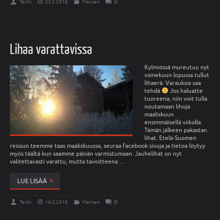
0
Terhi
23.2.2016
Yleinen
Lihaa varattavissa
Kylmiössä mureutuu nyt
viimekuun lopussa tullut
lihaerä. Varauksia saa
tehdä
Jos haluatte
tuoreena, niin voit tulla
noutamaan lihoja
maaliskuun
ensimmäisellä viikolla.
Tämän jälkeen pakastan
lihat. Etelä-Suomen
reissun teemme taas maaliskuussa, seuraa facebook sivuja ja tietoa löytyy
myös täältä kun saamme päivän varmistumaan. Jauhelihat on nyt
valitettavasti varattu, mutta tavoitteena …
LUE LISÄÄ
0
Terhi
16.2.2016
Yleinen