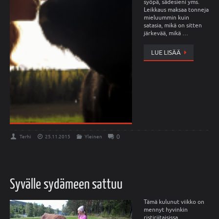
syöpä, sädesieni yms.
Leikkaus maksaa tonneja
mieluummin kuin
satasia, mikä on sitten
järkevää, mikä …
LUE LISÄÄ
0
Terhi
25.11.2015
Yleinen
Syvälle sydämeen sattuu
Tämä kulunut viikko on
mennyt hyvinkin
ristiriitaisissa