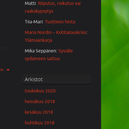
Matti
:
Riiputus, roikutus vai
raakakypsytys
Tiia-Mari
:
Tuotteen hinta
Maria Nordin – Kotitalouskriisi
:
Ylämaankarja
Mika Seppänen
:
Syvälle
sydämeen sattuu
a..
Arkistot
toukokuu 2020
heinäkuu 2018
kesäkuu 2018
huhtikuu 2018