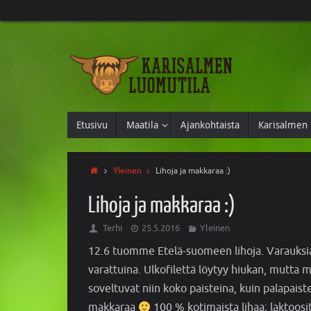
Etusivu
Maatila
Ajankohtaista
Karisalmen 
Yleinen
Lihoja ja makkaraa :)
Lihoja ja makkaraa :)
Terhi
25.5.2016
Yleinen
12.6 tuomme Etelä-suomeen lihoja. Varauksia o
varattuina. Ulkofilettä löytyy hiukan, mutta myö
soveltuvat niin koko paisteina, kuin palapais
makkaraa
100 % kotimaista lihaa; laktoosit