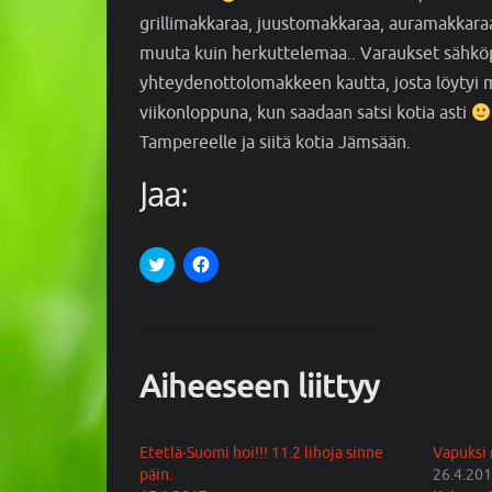
grillimakkaraa, juust
omakkaraa, auramakkaraa,s
muuta kuin herkuttelemaa.. Varaukset sähköp
yhteydenottolomakkeen kautta, josta löytyi m
viikonloppuna, kun saadaan satsi kotia asti
Tampereelle ja siitä kotia Jämsään.
Jaa:
J
J
a
a
a
a
T
F
w
a
i
c
t
e
t
b
e
o
Aiheeseen liittyy
r
o
i
k
s
i
s
s
ä
s
Etetlä-Suomi hoi!!! 11.2 lihoja sinne
Vapuksi 
(
a
päin.
A
(
26.4.20
v
A