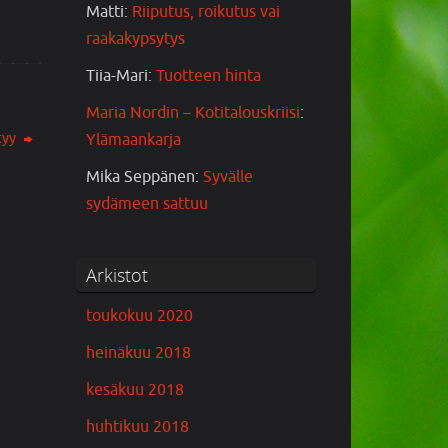
Matti
:
Riiputus, roikutus vai
raakakypsytys
Tiia-Mari
:
Tuotteen hinta
Maria Nordin – Kotitalouskriisi
:
tyy
Ylämaankarja
Mika Seppänen
:
Syvälle
sydämeen sattuu
Arkistot
toukokuu 2020
heinäkuu 2018
kesäkuu 2018
huhtikuu 2018