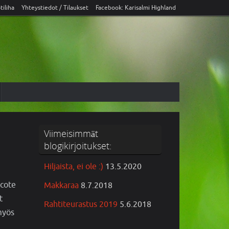
tiliha
Yhteystiedot / Tilaukset
Facebook: Karisalmi Highland
Viimeisimmät
blogikirjoitukset:
Hiljaista, ei ole :)
13.5.2020
ecote
Makkaraa
8.7.2018
t
Rahtiteurastus 2019
5.6.2018
 myös