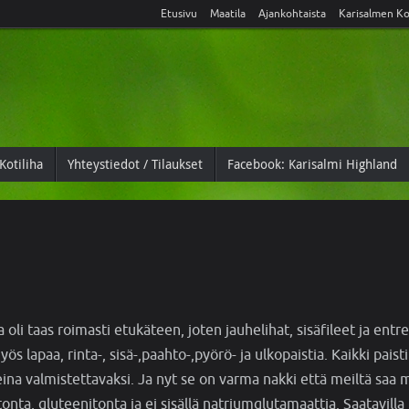
Etusivu
Maatila
Ajankohtaista
Karisalmen Ko
Kotiliha
Yhteystiedot / Tilaukset
Facebook: Karisalmi Highland
li taas roimasti etukäteen, joten jauhelihat, sisäfileet ja entr
s lapaa, rinta-, sisä-,paahto-,pyörö- ja ulkopaistia. Kaikki paisti
teina valmistettavaksi. Ja nyt se on varma nakki että meiltä saa
onta, gluteenitonta ja ei sisällä natriumglutamaattia. Saatavilla