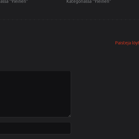
assa "Yleinen"
Kategoriassa "Yleinen"
Paisteja löy