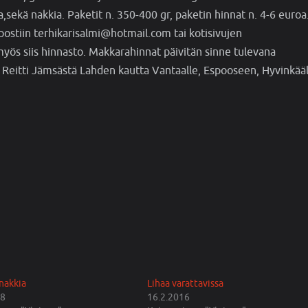
ekä nakkia. Paketit n. 350-400 gr, paketin hinnat n. 4-6 euroa.
ostiin terhikarisalmi@hotmail.com tai kotisivujen
yös siis hinnasto. Makkarahinnat päivitän sinne tulevana
Reitti Jämsästä Lahden kautta Vantaalle, Espooseen, Hyvinkääl
nakkia
Lihaa varattavissa
18
16.2.2016