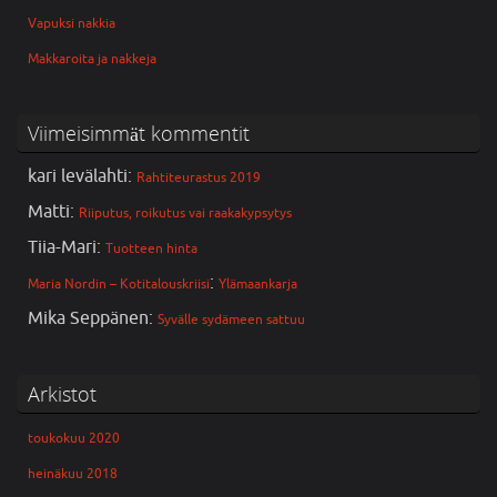
Vapuksi nakkia
Makkaroita ja nakkeja
Viimeisimmät kommentit
kari levälahti
:
Rahtiteurastus 2019
Matti
:
Riiputus, roikutus vai raakakypsytys
Tiia-Mari
:
Tuotteen hinta
:
Maria Nordin – Kotitalouskriisi
Ylämaankarja
Mika Seppänen
:
Syvälle sydämeen sattuu
Arkistot
toukokuu 2020
heinäkuu 2018