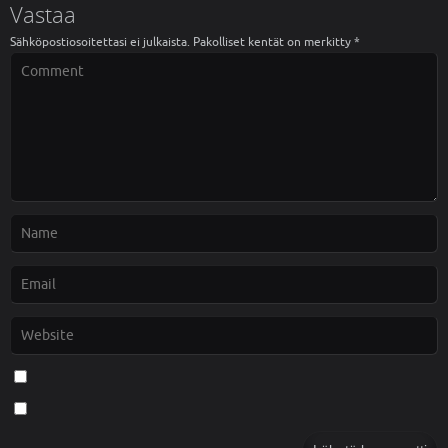
Vastaa
s
a
s
s
a
s
Sähköpostiosoitettasi ei julkaista.
Pakolliset kentät on merkitty
*
)
a
)