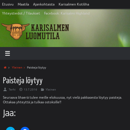
Etusivu
Maatila
Ajankohtaista
Karisalmen Kotiliha
Yhteystiedot / Tilaukset
Facebook: Karisalmi Highland
Yleinen
Paisteja löytyy
Paisteja löytyy
Terhi
13.7.2016
Yleinen
Seuraava lihaerä tulee meille elokuussa, nyt vielä pakkasesta löytyy paisteja.
Ottakaa yhteyttä ja tulkaa ostoksille!!
Jaa: